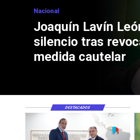
Naciona
Chi
rein
con
DESTACADOS