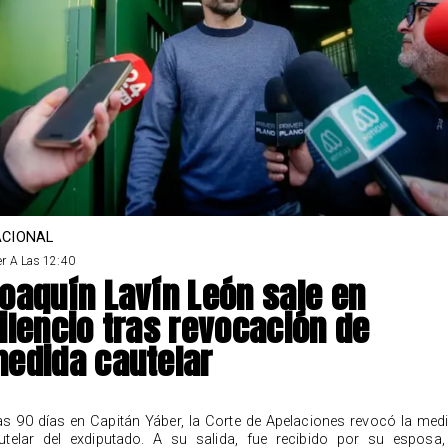
CIONAL
r A Las 12:40
oaquín Lavín León sale en
ilencio tras revocación de
edida cautelar
as 90 días en Capitán Yáber, la Corte de Apelaciones revocó la med
utelar del exdiputado. A su salida, fue recibido por su esposa,