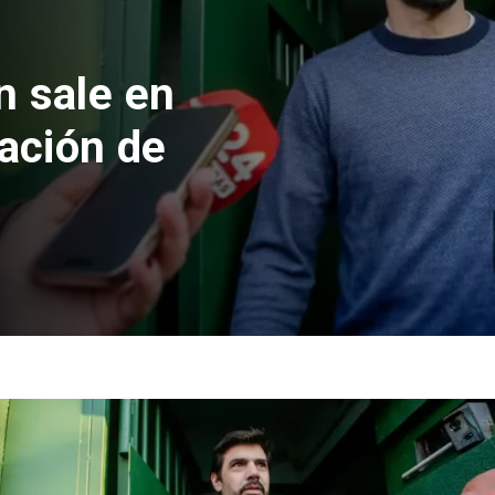
l
le y Venezuela formaliza
icio de relaciones
sulares