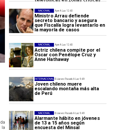
telefónicas en zonas críticas
NACIONAL
Ayer A Las 12:40
Ministro Arrau defiende
secreto bancario y asegura
que Fiscalía logra levantarlo en
la mayoría de casos
NACIONAL
Ayer A Las 12:40
Actriz chilena compite por el
Oscar con Penélope Cruz y
Anne Hathaway
INTERNACIONAL
El Jueves Pasado A Las 9:49
Joven chileno muere
escalando montaña más alta
de Perú
NACIONAL
El Jueves Pasado A Las 9:49
Alarmante hábito en jóvenes
ida
de 13 a 15 años según
encuesta del Minsal
 la