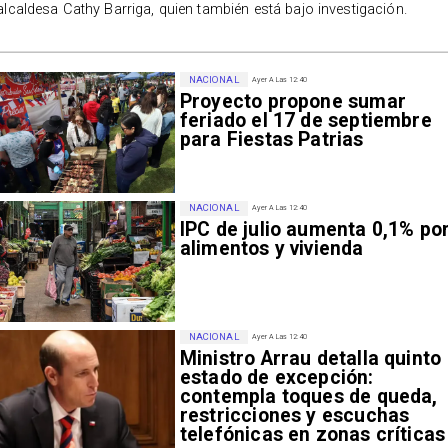
alcaldesa Cathy Barriga, quien también está bajo investigación.
NACIONAL
Ayer A Las 12:40
Proyecto propone sumar
feriado el 17 de septiembre
para Fiestas Patrias
NACIONAL
Ayer A Las 12:40
IPC de julio aumenta 0,1% po
alimentos y vivienda
NACIONAL
Ayer A Las 12:40
Ministro Arrau detalla quinto
estado de excepción:
contempla toques de queda,
restricciones y escuchas
telefónicas en zonas críticas