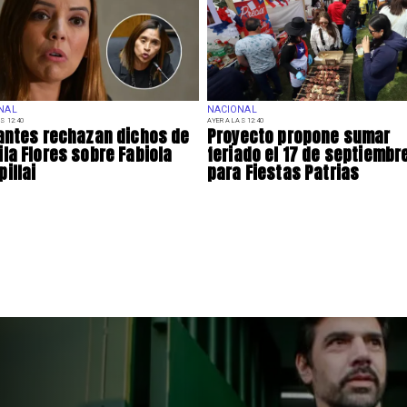
NAL
NACIONAL
S 12:40
AYER A LAS 12:40
antes rechazan dichos de
Proyecto propone sumar
la Flores sobre Fabiola
feriado el 17 de septiembr
illai
para Fiestas Patrias