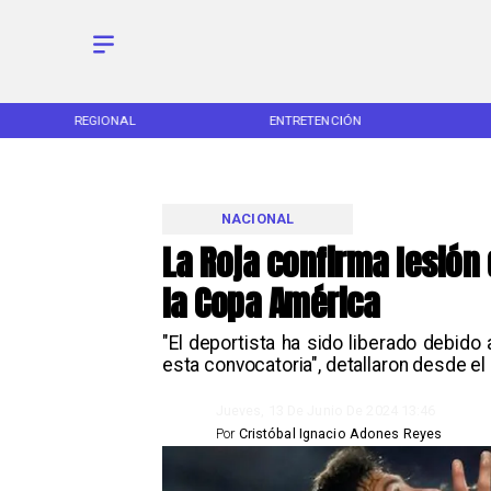
REGIONAL
ENTRETENCIÓN
NACIONAL
La Roja confirma lesión 
la Copa América
​"El deportista ha sido liberado debid
esta convocatoria", detallaron desde e
Jueves, 13 De Junio De 2024 13:46
Por
Cristóbal Ignacio Adones Reyes