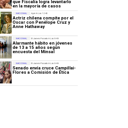
que Fiscalía logra levantarlo
en la mayoría de casos
NACIONAL
Ayer A Las 12:40
Actriz chilena compite por el
Oscar con Penélope Cruz y
Anne Hathaway
NACIONAL
El Jueves Pasado A Las 9:49
Alarmante hábito en jóvenes
de 13 a 15 años según
encuesta del Minsal
NACIONAL
El Jueves Pasado A Las 9:49
Senado envía cruce Campillai-
Flores a Comisión de Ética