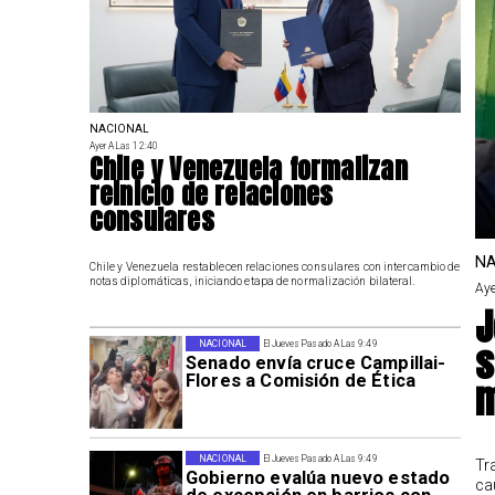
NACIONAL
Ayer A Las 12:40
Chile y Venezuela formalizan
reinicio de relaciones
consulares
NA
Chile y Venezuela restablecen relaciones consulares con intercambio de
notas diplomáticas, iniciando etapa de normalización bilateral.
Aye
J
s
NACIONAL
El Jueves Pasado A Las 9:49
Senado envía cruce Campillai-
Flores a Comisión de Ética
m
NACIONAL
El Jueves Pasado A Las 9:49
Tr
Gobierno evalúa nuevo estado
ca