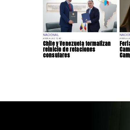
NACIONAL
NACIO
AYER A LAS 12:40
AYER A LA
Chile y Venezuela formalizan
Feri
reinicio de relaciones
Cami
consulares
Camp