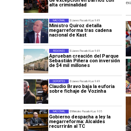
de excepción en barrios con
ex
alta criminalidad
NACIONAL
El Jueves Pasado A Las 9:49
Ministro Quiroz detalla
megarreforma tras cadena
nacional de Kast
REGIONES
El Jueves Pasado A Las 9:49
Aprueban creación del Parque
Sebastián Piñera con inversión
de $4 mil millones
DEPORTES
El Jueves Pasado A Las 9:49
Claudio Bravo baja la euforia
sobre fichaje de Vozinha
NACIONAL
El Miércoles Pasado A Las 9:35
Gobierno despacha a ley la
megarreforma: Alcaldes
recurrirán al TC