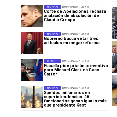
NACIONAL
El Martes Pasado A Las 9:55
Corte de Apelaciones rechaza
anulación de absolución de
Claudio Crespo
NACIONAL
El Martes Pasado A Las 9:55
Gobierno busca vetar tres
artículos en megarreforma
DEPORTES
El Martes Pasado A Las 9:55
Fiscalía pide prisión preventiva
para Michael Clark en Caso
Sartor
NACIONAL
El Martes Pasado A Las 9:55
Sueldos millonarios en
superintendencias: 46
funcionarios ganan igual o más
que presidente Kast