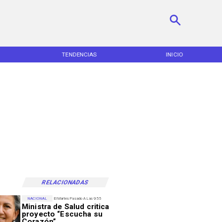
TENDENCIAS
INICIO
RELACIONADAS
NACIONAL
El Martes Pasado A Las 9:55
Ministra de Salud critica
proyecto “Escucha su
Corazón”