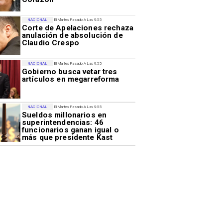
NACIONAL
El Martes Pasado A Las 9:55
Corte de Apelaciones rechaza
anulación de absolución de
Claudio Crespo
NACIONAL
El Martes Pasado A Las 9:55
Gobierno busca vetar tres
artículos en megarreforma
NACIONAL
El Martes Pasado A Las 9:55
Sueldos millonarios en
superintendencias: 46
funcionarios ganan igual o
más que presidente Kast