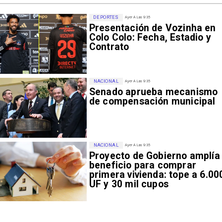
DEPORTES
Ayer A Las 9:35
Presentación de Vozinha en
Colo Colo: Fecha, Estadio y
Contrato
NACIONAL
Ayer A Las 9:35
Senado aprueba mecanismo
de compensación municipal
NACIONAL
Ayer A Las 9:35
Proyecto de Gobierno amplía
beneficio para comprar
primera vivienda: tope a 6.00
UF y 30 mil cupos