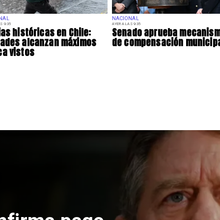
NAL
NACIONAL
S 9:35
AYER A LAS 9:35
ias históricas en Chile:
Senado aprueba mecanis
dades alcanzan máximos
de compensación municip
a vistos