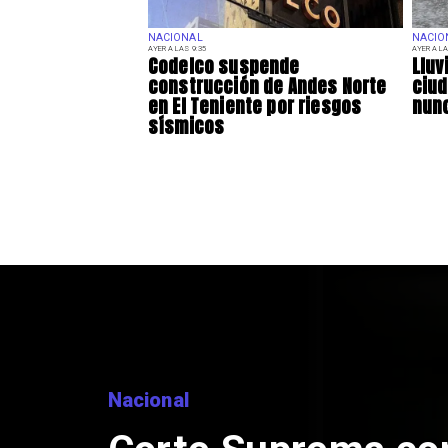
NACIONAL
NACIO
AYER A LAS 9:35
AYER A LA
Codelco suspende
Lluv
construcción de Andes Norte
ciu
en El Teniente por riesgos
nunc
sísmicos
Nacional