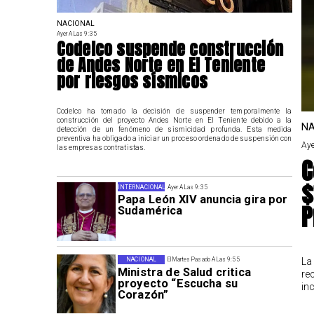
NACIONAL
Ayer A Las 9:35
Codelco suspende construcción
de Andes Norte en El Teniente
por riesgos sísmicos
Codelco ha tomado la decisión de suspender temporalmente la
construcción del proyecto Andes Norte en El Teniente debido a la
NA
detección de un fenómeno de sismicidad profunda. Esta medida
preventiva ha obligado a iniciar un proceso ordenado de suspensión con
Aye
las empresas contratistas.
C
$
INTERNACIONAL
Ayer A Las 9:35
Papa León XIV anuncia gira por
P
Sudamérica
La
NACIONAL
El Martes Pasado A Las 9:55
Ministra de Salud critica
re
proyecto “Escucha su
in
Corazón”