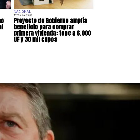
NACIONAL
AYER A LAS 9:35
mo
Proyecto de Gobierno amplía
al
beneficio para comprar
primera vivienda: tope a 6.000
UF y 30 mil cupos