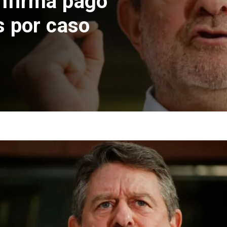
nfirma pago
s por caso