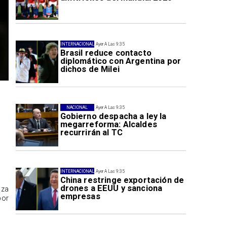
INTERNACIONAL
Ayer A Las 9:35
Brasil reduce contacto
diplomático con Argentina por
dichos de Milei
NACIONAL
Ayer A Las 9:35
Gobierno despacha a ley la
megarreforma: Alcaldes
recurrirán al TC
INTERNACIONAL
Ayer A Las 9:35
China restringe exportación de
drones a EEUU y sanciona
aza
empresas
por