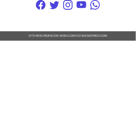
SITIO WEB CREADO CON MSBUILDER DE CMS-MSPRESS.COM