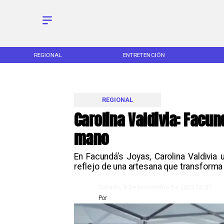
ENTRETENCIÓN
DEPORTES
REGIONAL
Carolina Valdivia: Facu
mano
​En Facundá’s Joyas, Carolina Valdivia
reflejo de una artesana que transforma 
Sábado, 8 De Noviembre De 2025 16:07
Por