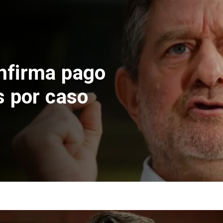
 construcción
 El Teniente
cos