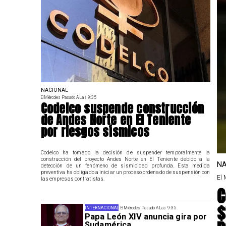
NACIONAL
El Miércoles Pasado A Las 9:35
Codelco suspende construcción
de Andes Norte en El Teniente
por riesgos sísmicos
Codelco ha tomado la decisión de suspender temporalmente la
construcción del proyecto Andes Norte en El Teniente debido a la
NA
detección de un fenómeno de sismicidad profunda. Esta medida
preventiva ha obligado a iniciar un proceso ordenado de suspensión con
El 
las empresas contratistas.
C
$
INTERNACIONAL
El Miércoles Pasado A Las 9:35
Papa León XIV anuncia gira por
Sudamérica