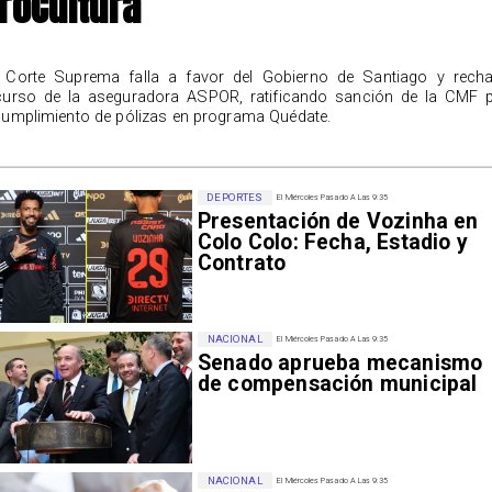
roCultura
 Corte Suprema falla a favor del Gobierno de Santiago y rech
curso de la aseguradora ASPOR, ratificando sanción de la CMF 
cumplimiento de pólizas en programa Quédate.
DEPORTES
El Miércoles Pasado A Las 9:35
Presentación de Vozinha en
Colo Colo: Fecha, Estadio y
Contrato
NACIONAL
El Miércoles Pasado A Las 9:35
Senado aprueba mecanismo
de compensación municipal
NACIONAL
El Miércoles Pasado A Las 9:35