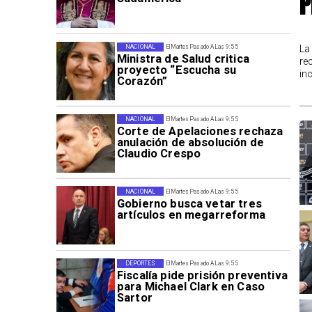
P
La
NACIONAL
El Martes Pasado A Las 9:55
Ministra de Salud critica
re
proyecto “Escucha su
in
Corazón”
NACIONAL
El Martes Pasado A Las 9:55
Corte de Apelaciones rechaza
anulación de absolución de
Claudio Crespo
NACIONAL
El Martes Pasado A Las 9:55
Gobierno busca vetar tres
artículos en megarreforma
DEPORTES
El Martes Pasado A Las 9:55
Fiscalía pide prisión preventiva
para Michael Clark en Caso
Sartor