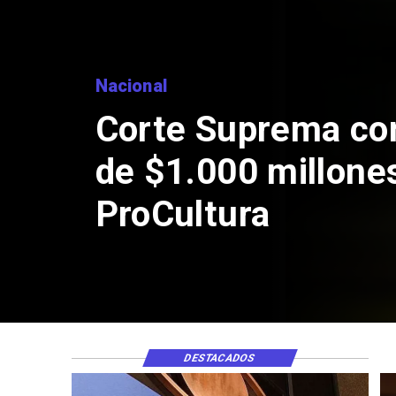
Nacional
Codelco suspende
de Andes Norte en
por riesgos sísmi
DESTACADOS