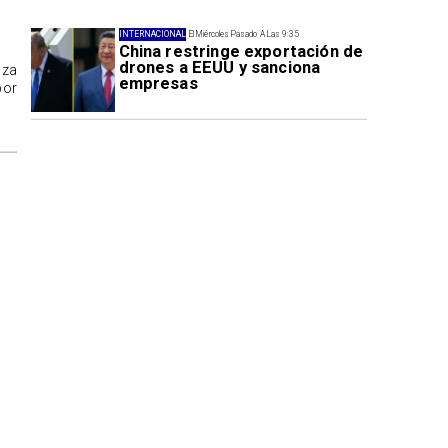
INTERNACIONAL
El Miércoles Pasado A Las 9:35
China restringe exportación de
drones a EEUU y sanciona
aza
empresas
por