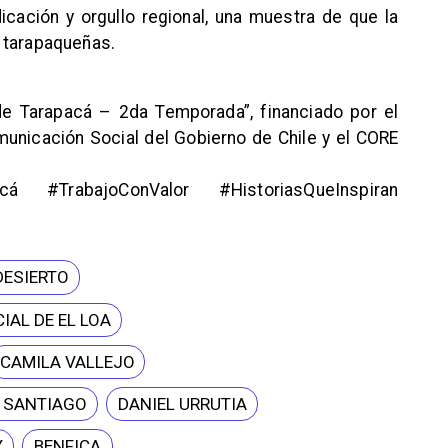
cación y orgullo regional, una muestra de que la
 tarapaqueñas.
e Tarapacá – 2da Temporada”, financiado por el
nicación Social del Gobierno de Chile y el CORE
á #TrabajoConValor #HistoriasQueInspiran
DESIERTO
IAL DE EL LOA
CAMILA VALLEJO
E SANTIAGO
DANIEL URRUTIA
Y
BENFICA