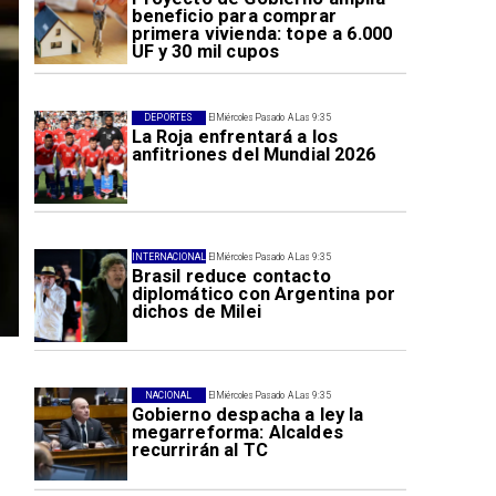
beneficio para comprar
primera vivienda: tope a 6.000
UF y 30 mil cupos
DEPORTES
El Miércoles Pasado A Las 9:35
La Roja enfrentará a los
anfitriones del Mundial 2026
INTERNACIONAL
El Miércoles Pasado A Las 9:35
Brasil reduce contacto
diplomático con Argentina por
dichos de Milei
NACIONAL
El Miércoles Pasado A Las 9:35
Gobierno despacha a ley la
megarreforma: Alcaldes
recurrirán al TC