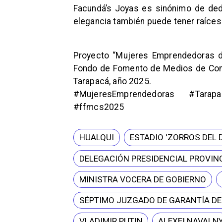
Facundá’s Joyas es sinónimo de dedi
elegancia también puede tener raíces
Proyecto “Mujeres Emprendedoras d
Fondo de Fomento de Medios de Comu
Tarapacá, año 2025.
#MujeresEmprendedoras #Tarapac
#ffmcs2025
HUALQUI
ESTADIO 'ZORROS DEL 
DELEGACIÓN PRESIDENCIAL PROVINC
MINISTRA VOCERA DE GOBIERNO
SÉPTIMO JUZGADO DE GARANTÍA D
VLADIMIR PUTIN
ALEXEI NAVALN