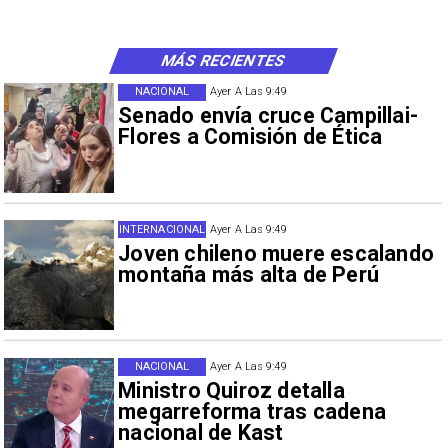
MÁS RECIENTES
NACIONAL
Ayer A Las 9:49
Senado envía cruce Campillai-
Flores a Comisión de Ética
INTERNACIONAL
Ayer A Las 9:49
Joven chileno muere escalando
montaña más alta de Perú
NACIONAL
Ayer A Las 9:49
Ministro Quiroz detalla
megarreforma tras cadena
nacional de Kast