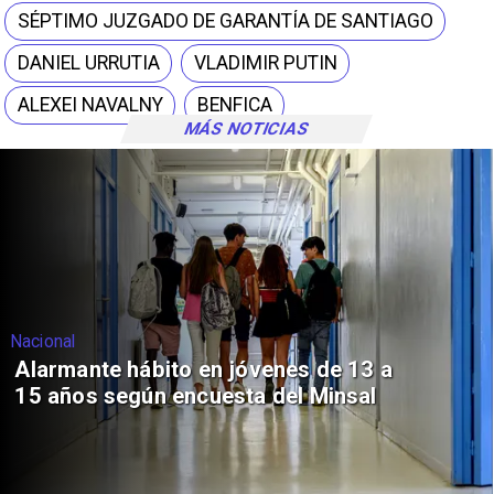
SÉPTIMO JUZGADO DE GARANTÍA DE SANTIAGO
DANIEL URRUTIA
VLADIMIR PUTIN
ALEXEI NAVALNY
BENFICA
MÁS NOTICIAS
Nacional
Alarmante hábito en jóvenes de 13 a
15 años según encuesta del Minsal