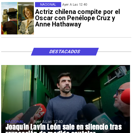
NACIONAL
Ayer A Las 12:40
Actriz chilena compite por el
Oscar con Penélope Cruz y
Anne Hathaway
DESTACADOS
NACIONAL
Ayer A Las 12:40
Joaquín Lavín León sale en silencio tras