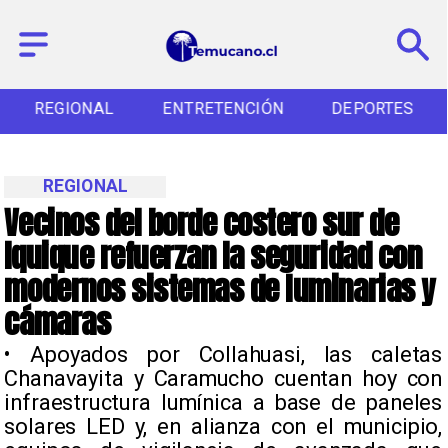
REGIONAL
ENTRETENCIÓN
DEPORTES
REGIONAL
Vecinos del borde costero sur de
Iquique refuerzan la seguridad con
modernos sistemas de luminarias y
cámaras
​• Apoyados por Collahuasi, las caletas
Chanavayita y Caramucho cuentan hoy con
infraestructura lumínica a base de paneles
solares LED y, en alianza con el municipio,