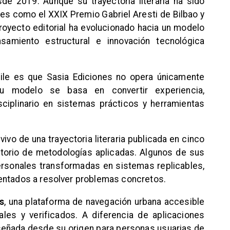
de 2019. Aunque su trayectoria literaria ha sido
es como el XXIX Premio Gabriel Aresti de Bilbao y
proyecto editorial ha evolucionado hacia un modelo
nsamiento estructural e innovación tecnológica
ile es que Sasia Ediciones no opera únicamente
 Su modelo se basa en convertir experiencia,
sciplinario en sistemas prácticos y herramientas
vivo de una trayectoria literaria publicada en cinco
torio de metodologías aplicadas. Algunos de sus
rsonales transformadas en sistemas replicables,
entados a resolver problemas concretos.
s
, una plataforma de navegación urbana accesible
les y verificados. A diferencia de aplicaciones
señada desde su origen para personas usuarias de