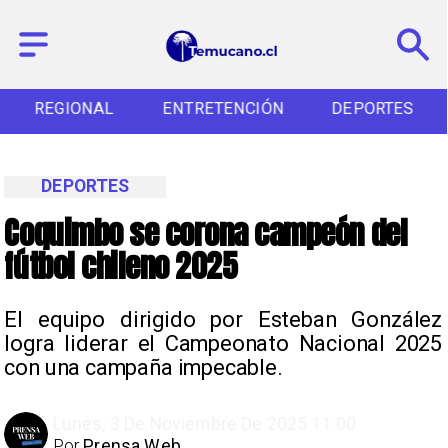
REGIONAL
ENTRETENCIÓN
DEPORTES
DEPORTES
Coquimbo se corona campeón del
fútbol chileno 2025
El equipo dirigido por Esteban González
logra liderar el Campeonato Nacional 2025
con una campaña impecable.
Lunes, 3 De Noviembre De 2025 11:00
Por
Prensa Web