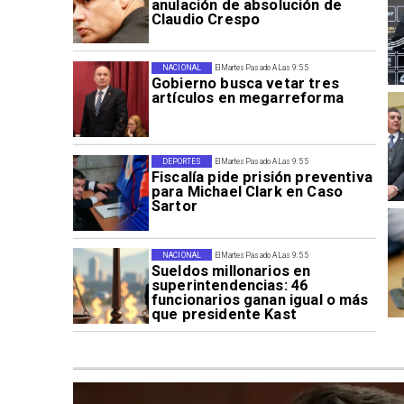
anulación de absolución de
Claudio Crespo
NACIONAL
El Martes Pasado A Las 9:55
Gobierno busca vetar tres
artículos en megarreforma
DEPORTES
El Martes Pasado A Las 9:55
Fiscalía pide prisión preventiva
para Michael Clark en Caso
Sartor
NACIONAL
El Martes Pasado A Las 9:55
Sueldos millonarios en
superintendencias: 46
funcionarios ganan igual o más
que presidente Kast