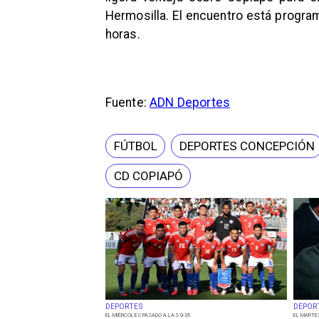
Hermosilla. El encuentro está progra
horas.
Fuente:
ADN Deportes
FÚTBOL
DEPORTES CONCEPCIÓN
CD COPIAPÓ
DEPORTES
DEPOR
EL MIÉRCOLES PASADO A LAS 9:35
EL MARTE