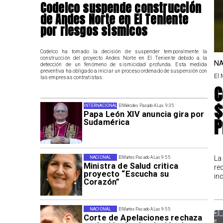
Codelco suspende construcción
de Andes Norte en El Teniente
por riesgos sísmicos
Codelco ha tomado la decisión de suspender temporalmente la
construcción del proyecto Andes Norte en El Teniente debido a la
NA
detección de un fenómeno de sismicidad profunda. Esta medida
preventiva ha obligado a iniciar un proceso ordenado de suspensión con
El 
las empresas contratistas.
C
$
INTERNACIONAL
El Miércoles Pasado A Las 9:35
Papa León XIV anuncia gira por
P
Sudamérica
La
NACIONAL
El Martes Pasado A Las 9:55
Ministra de Salud critica
re
proyecto “Escucha su
in
Corazón”
NACIONAL
El Martes Pasado A Las 9:55
Corte de Apelaciones rechaza