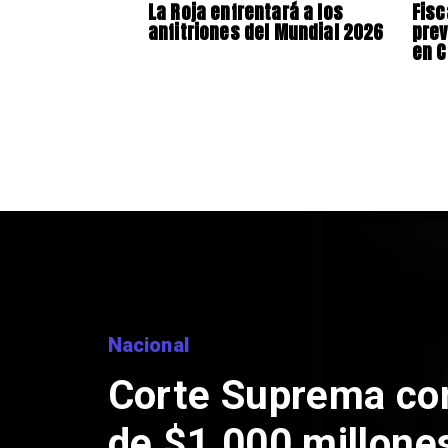
La Roja enfrentará a los
Fisc
anfitriones del Mundial 2026
prev
en C
Nacional
Codelco sus
de Andes Nor