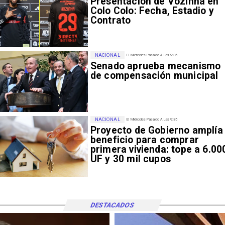
Presentación de Vozinha en
Colo Colo: Fecha, Estadio y
Contrato
NACIONAL
El Miércoles Pasado A Las 9:35
Senado aprueba mecanismo
de compensación municipal
NACIONAL
El Miércoles Pasado A Las 9:35
Proyecto de Gobierno amplía
beneficio para comprar
primera vivienda: tope a 6.00
UF y 30 mil cupos
DESTACADOS