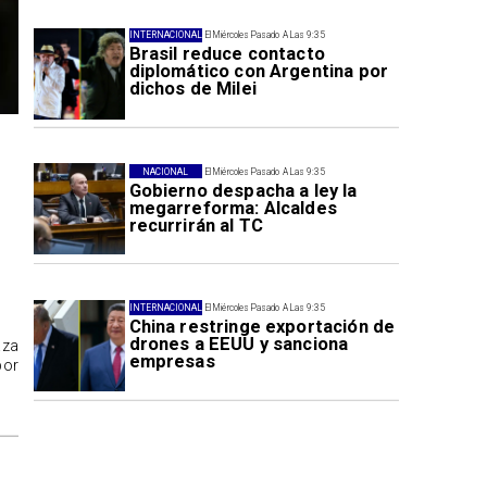
INTERNACIONAL
El Miércoles Pasado A Las 9:35
Brasil reduce contacto
diplomático con Argentina por
dichos de Milei
NACIONAL
El Miércoles Pasado A Las 9:35
Gobierno despacha a ley la
megarreforma: Alcaldes
recurrirán al TC
INTERNACIONAL
El Miércoles Pasado A Las 9:35
China restringe exportación de
drones a EEUU y sanciona
aza
empresas
por