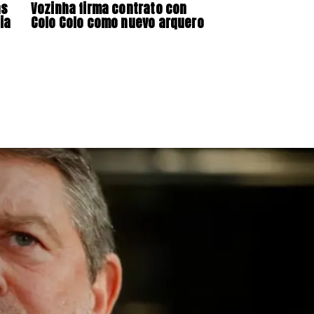
as
Vozinha firma contrato con
ia
Colo Colo como nuevo arquero