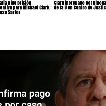
alía pide prisión
Clark increpado por hinch
entiva para Michael Clark
de la U en Centro de Justic
aso Sartor
pende construcción
te en El Teniente