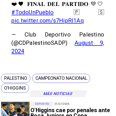
❤️🖤 𝐅𝐈𝐍𝐀𝐋 𝐃𝐄𝐋 𝐏𝐀𝐑𝐓𝐈𝐃𝐎 💚🤍
#TodoUnPueblo
🇵🇸
pic.twitter.com/s7HipRl1Aq
— Club Deportivo Palestino
(@CDPalestinoSADP)
August 9,
2024
PALESTINO
CAMPEONATO NACIONAL
O’HIGGINS
MÁS NOTICIAS
DEPORTES
31/07/2026
O'Higgins cae por penales ante
Boca Juniors en Copa