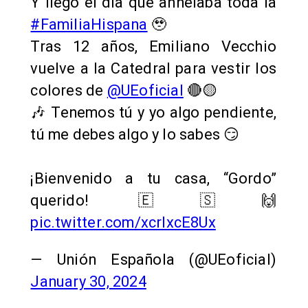
Y llegó el día que anhelaba toda la
#FamiliaHispana
🥹
Tras 12 años, Emiliano Vecchio
vuelve a la Catedral para vestir los
colores de
@UEoficial
🔴🟡
🎶 Tenemos tú y yo algo pendiente,
tú me debes algo y lo sabes 😏
¡Bienvenido a tu casa, “Gordo”
querido! 🇪🇸🙌
pic.twitter.com/xcrlxcE8Ux
— Unión Española (@UEoficial)
January 30, 2024