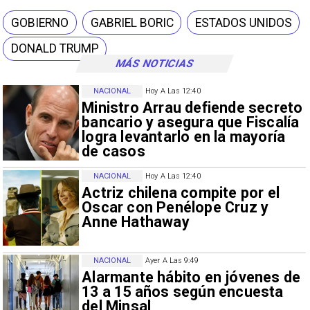
GOBIERNO
GABRIEL BORIC
ESTADOS UNIDOS
DONALD TRUMP
MÁS NOTICIAS
NACIONAL
Hoy A Las 12:40
Ministro Arrau defiende secreto
bancario y asegura que Fiscalía
logra levantarlo en la mayoría
de casos
NACIONAL
Hoy A Las 12:40
Actriz chilena compite por el
Oscar con Penélope Cruz y
Anne Hathaway
NACIONAL
Ayer A Las 9:49
Alarmante hábito en jóvenes de
13 a 15 años según encuesta
del Minsal