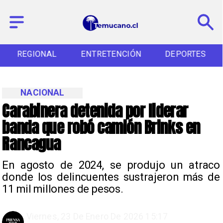
REGIONAL
ENTRETENCIÓN
DEPORTES
NACIONAL
Carabinera detenida por liderar
banda que robó camión Brinks en
Rancagua
En agosto de 2024, se produjo un atraco
donde los delincuentes sustrajeron más de
11 mil millones de pesos.
Viernes, 23 De Enero De 2026 15:17