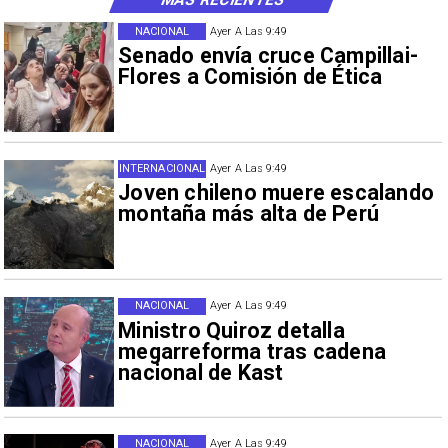
NACIONAL
Ayer A Las 9:49
Senado envía cruce Campillai-
Flores a Comisión de Ética
INTERNACIONAL
Ayer A Las 9:49
Joven chileno muere escalando
montaña más alta de Perú
NACIONAL
Ayer A Las 9:49
Ministro Quiroz detalla
megarreforma tras cadena
nacional de Kast
NACIONAL
Ayer A Las 9:49