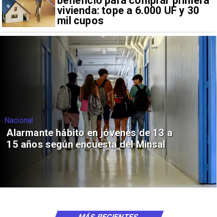
beneficio para comprar primera
vivienda: tope a 6.000 UF y 30
mil cupos
Nacional
Alarmante hábito en jóvenes de 13 a
15 años según encuesta del Minsal
MÁS RECIENTES