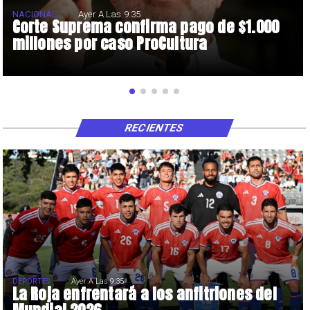
NACIONAL
Ayer A Las 9:35
Corte Suprema confirma pago de $1.000
millones por caso ProCultura
RECIENTES
DEPORTES
Ayer A Las 9:35
La Roja enfrentará a los anfitriones del