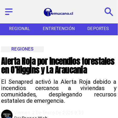
REGIONAL
ENTRETENCIÓN
DEPORTES
REGIONES
Alerta Roja por incendios forestales
en O’Higgins y La Araucanía
El Senapred activó la Alerta Roja debido a
incendios cercanos a viviendas y
comunidades, desplegando recursos
estatales de emergencia.
Viernes, 2 De Enero De 2026 9:35