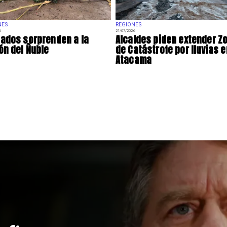
NES
REGIONES
6
21/07/2026
ados sorprenden a la
Alcaldes piden extender Z
ón del Ñuble
de Catástrofe por lluvias e
Atacama