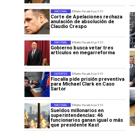
NACIONAL
El Martes Pasado A Las 9:55
Corte de Apelaciones rechaza
anulación de absolución de
Claudio Crespo
NACIONAL
El Martes Pasado A Las 9:55
Gobierno busca vetar tres
artículos en megarreforma
DEPORTES
El Martes Pasado A Las 9:55
Fiscalía pide prisión preventiva
para Michael Clark en Caso
Sartor
NACIONAL
El Martes Pasado A Las 9:55
Sueldos millonarios en
superintendencias: 46
funcionarios ganan igual o más
que presidente Kast