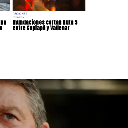
REGIONES
20/07/2026
ona
Inundaciones cortan Ruta 5
n
entre Copiapó y Vallenar