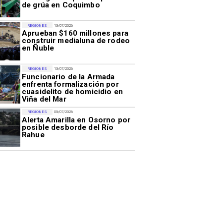
de grúa en Coquimbo
REGIONES
13/07/2026
Aprueban $160 millones para
construir medialuna de rodeo
en Ñuble
REGIONES
13/07/2026
Funcionario de la Armada
enfrenta formalización por
cuasidelito de homicidio en
Viña del Mar
REGIONES
09/07/2026
Alerta Amarilla en Osorno por
posible desborde del Río
Rahue