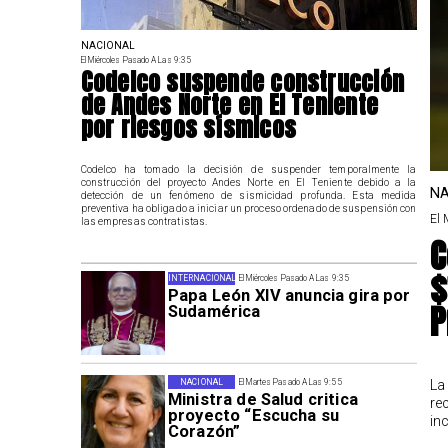
NACIONAL
El Miércoles Pasado A Las 9:35
Codelco suspende construcción
de Andes Norte en El Teniente
por riesgos sísmicos
Codelco ha tomado la decisión de suspender temporalmente la
construcción del proyecto Andes Norte en El Teniente debido a la
NA
detección de un fenómeno de sismicidad profunda. Esta medida
preventiva ha obligado a iniciar un proceso ordenado de suspensión con
El 
las empresas contratistas.
C
$
INTERNACIONAL
El Miércoles Pasado A Las 9:35
Papa León XIV anuncia gira por
P
Sudamérica
La
NACIONAL
El Martes Pasado A Las 9:55
Ministra de Salud critica
re
proyecto “Escucha su
in
Corazón”