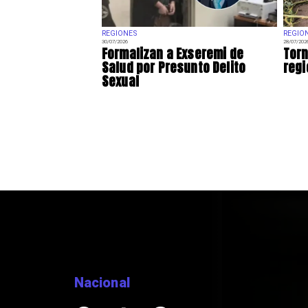
REGIONES
REGIO
30/07/2026
28/07/202
Formalizan a Exseremi de
Torn
Salud por Presunto Delito
regi
Sexual
Nacional