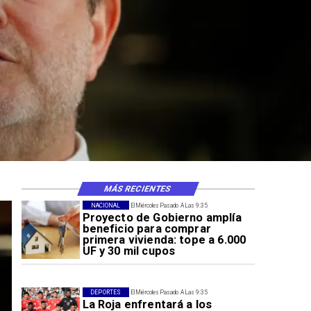
MÁS RECIENTES
NACIONAL
El Miércoles Pasado A Las 9:35
Proyecto de Gobierno amplía
beneficio para comprar
primera vivienda: tope a 6.000
UF y 30 mil cupos
DEPORTES
El Miércoles Pasado A Las 9:35
La Roja enfrentará a los