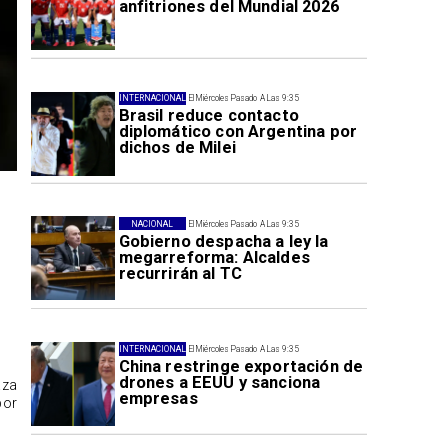
anfitriones del Mundial 2026
INTERNACIONAL
El Miércoles Pasado A Las 9:35
Brasil reduce contacto
diplomático con Argentina por
dichos de Milei
NACIONAL
El Miércoles Pasado A Las 9:35
Gobierno despacha a ley la
megarreforma: Alcaldes
recurrirán al TC
INTERNACIONAL
El Miércoles Pasado A Las 9:35
China restringe exportación de
drones a EEUU y sanciona
aza
empresas
por