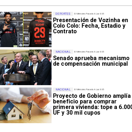
DEPORTES
El Miércoles Pasado A Las 9:35
Presentación de Vozinha en
Colo Colo: Fecha, Estadio y
Contrato
NACIONAL
El Miércoles Pasado A Las 9:35
Senado aprueba mecanismo
de compensación municipal
NACIONAL
El Miércoles Pasado A Las 9:35
Proyecto de Gobierno amplía
beneficio para comprar
primera vivienda: tope a 6.00
UF y 30 mil cupos