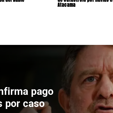
Atacama
nfirma pago
s por caso