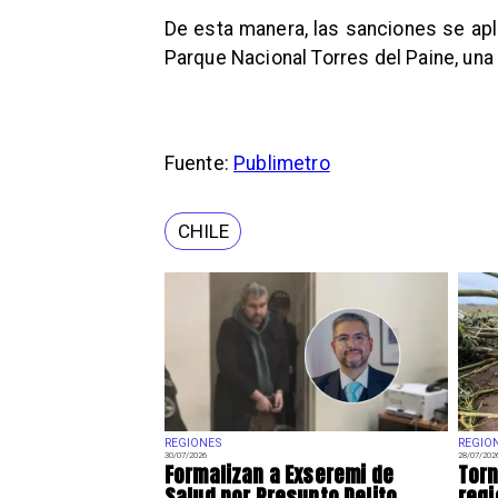
De esta manera, las sanciones se apl
Parque Nacional Torres del Paine, una
Fuente:
Publimetro
CHILE
REGIONES
REGIO
30/07/2026
28/07/202
Formalizan a Exseremi de
Torn
Salud por Presunto Delito
regi