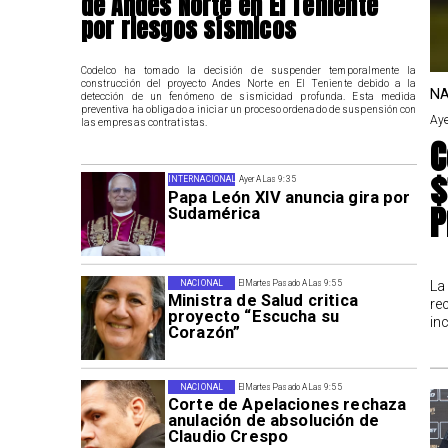
de Andes Norte en El Teniente
por riesgos sísmicos
Codelco ha tomado la decisión de suspender temporalmente la
construcción del proyecto Andes Norte en El Teniente debido a la
NA
detección de un fenómeno de sismicidad profunda. Esta medida
preventiva ha obligado a iniciar un proceso ordenado de suspensión con
Aye
las empresas contratistas.
C
$
INTERNACIONAL
Ayer A Las 9:35
Papa León XIV anuncia gira por
P
Sudamérica
La
NACIONAL
El Martes Pasado A Las 9:55
Ministra de Salud critica
re
proyecto “Escucha su
in
Corazón”
NACIONAL
El Martes Pasado A Las 9:55
Corte de Apelaciones rechaza
anulación de absolución de
Claudio Crespo