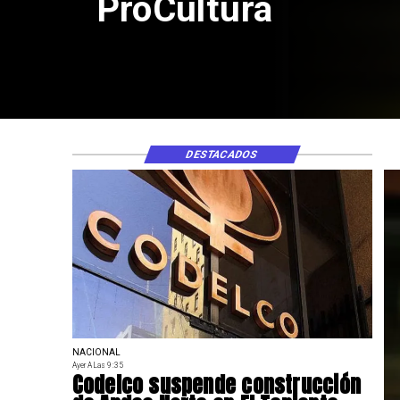
ProCultura
DESTACADOS
NACIONAL
Ayer A Las 9:35
Codelco suspende construcción