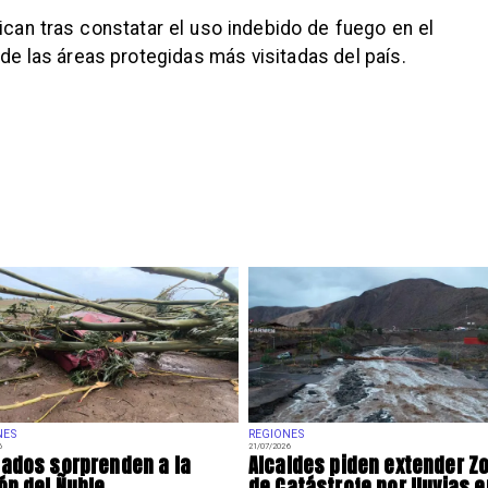
ican tras constatar el uso indebido de fuego en el
 de las áreas protegidas más visitadas del país.
NES
REGIONES
6
21/07/2026
ados sorprenden a la
Alcaldes piden extender Z
ón del Ñuble
de Catástrofe por lluvias e