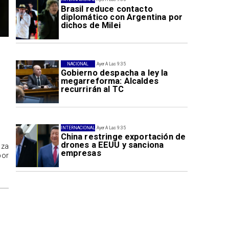
Brasil reduce contacto
diplomático con Argentina por
dichos de Milei
NACIONAL
Ayer A Las 9:35
Gobierno despacha a ley la
megarreforma: Alcaldes
recurrirán al TC
INTERNACIONAL
Ayer A Las 9:35
China restringe exportación de
drones a EEUU y sanciona
aza
empresas
por