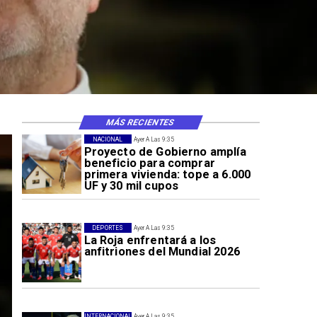
MÁS RECIENTES
NACIONAL
Ayer A Las 9:35
Proyecto de Gobierno amplía
beneficio para comprar
primera vivienda: tope a 6.000
UF y 30 mil cupos
DEPORTES
Ayer A Las 9:35
La Roja enfrentará a los
anfitriones del Mundial 2026
INTERNACIONAL
Ayer A Las 9:35