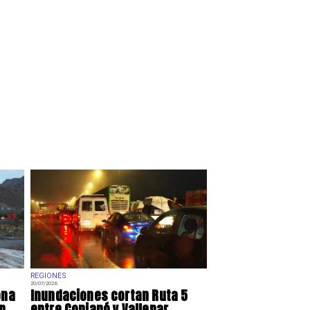
REGIONES
20/07/2026
ona
Inundaciones cortan Ruta 5
n
entre Copiapó y Vallenar