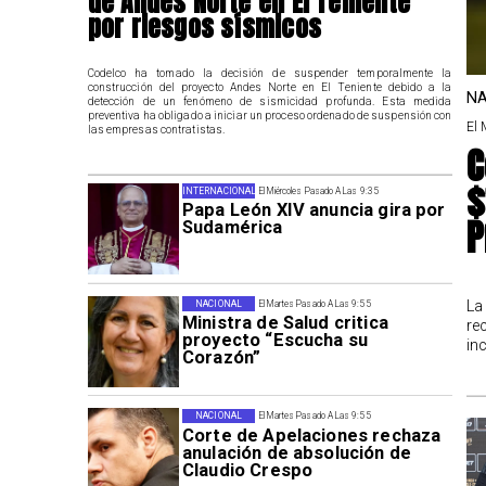
de Andes Norte en El Teniente
por riesgos sísmicos
Codelco ha tomado la decisión de suspender temporalmente la
construcción del proyecto Andes Norte en El Teniente debido a la
NA
detección de un fenómeno de sismicidad profunda. Esta medida
preventiva ha obligado a iniciar un proceso ordenado de suspensión con
El 
las empresas contratistas.
C
$
INTERNACIONAL
El Miércoles Pasado A Las 9:35
Papa León XIV anuncia gira por
P
Sudamérica
La
NACIONAL
El Martes Pasado A Las 9:55
Ministra de Salud critica
re
proyecto “Escucha su
in
Corazón”
NACIONAL
El Martes Pasado A Las 9:55
Corte de Apelaciones rechaza
anulación de absolución de
Claudio Crespo