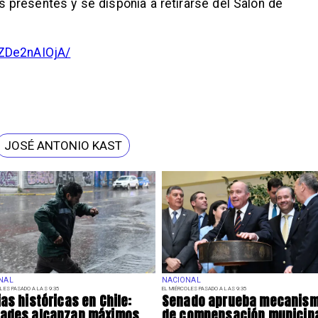
s presentes y se disponía a retirarse del Salón de
DZDe2nAIOjA/
JOSÉ ANTONIO KAST
NAL
NACIONAL
LES PASADO A LAS 9:35
EL MIÉRCOLES PASADO A LAS 9:35
ias históricas en Chile:
Senado aprueba mecanis
dades alcanzan máximos
de compensación municip