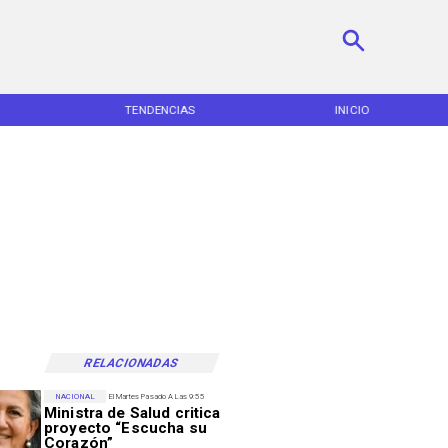
TENDENCIAS
INICIO
RELACIONADAS
NACIONAL
El Martes Pasado A Las 9:55
Ministra de Salud critica
proyecto “Escucha su
Corazón”