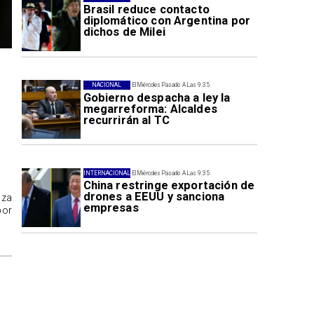
Brasil reduce contacto
diplomático con Argentina por
dichos de Milei
NACIONAL
El Miércoles Pasado A Las 9:35
Gobierno despacha a ley la
megarreforma: Alcaldes
recurrirán al TC
INTERNACIONAL
El Miércoles Pasado A Las 9:35
China restringe exportación de
drones a EEUU y sanciona
aza
empresas
por