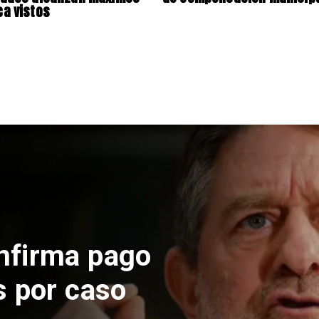
a vistos
Nacional
Codelco su
de Andes No