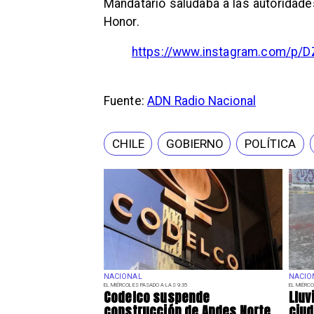
Mandatario saludaba a las autoridade
Honor.
https://www.instagram.com/p/
Fuente:
ADN Radio Nacional
CHILE
GOBIERNO
POLÍTICA
NACIONAL
NACIO
EL MIÉRCOLES PASADO A LAS 9:35
EL MIÉRCO
Codelco suspende
Lluv
construcción de Andes Norte
ciu