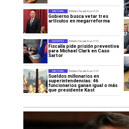
NACIONAL
El Martes Pasado A Las 9:55
Gobierno busca vetar tres
artículos en megarreforma
DEPORTES
El Martes Pasado A Las 9:55
Fiscalía pide prisión preventiva
para Michael Clark en Caso
Sartor
NACIONAL
El Martes Pasado A Las 9:55
Sueldos millonarios en
superintendencias: 46
funcionarios ganan igual o más
que presidente Kast