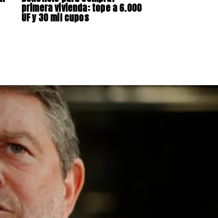
primera vivienda: tope a 6.000
UF y 30 mil cupos
spende construcción
rte en El Teniente