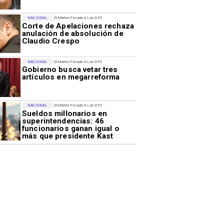
NACIONAL
El Martes Pasado A Las 9:55
Corte de Apelaciones rechaza
anulación de absolución de
Claudio Crespo
NACIONAL
El Martes Pasado A Las 9:55
Gobierno busca vetar tres
artículos en megarreforma
NACIONAL
El Martes Pasado A Las 9:55
Sueldos millonarios en
superintendencias: 46
funcionarios ganan igual o
más que presidente Kast