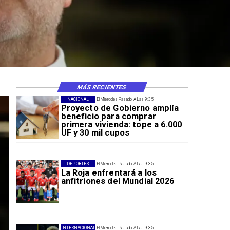
 sísmicos
MÁS RECIENTES
NACIONAL
El Miércoles Pasado A Las 9:35
Proyecto de Gobierno amplía
beneficio para comprar
primera vivienda: tope a 6.000
UF y 30 mil cupos
DEPORTES
El Miércoles Pasado A Las 9:35
La Roja enfrentará a los
anfitriones del Mundial 2026
INTERNACIONAL
El Miércoles Pasado A Las 9:35