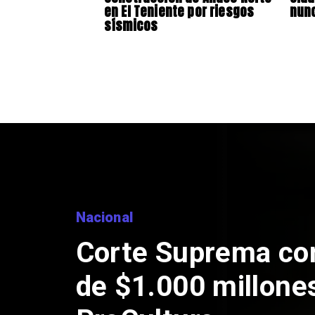
en El Teniente por riesgos
nunc
sísmicos