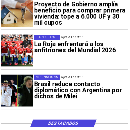
Proyecto de Gobierno amplía
beneficio para comprar primera
vivienda: tope a 6.000 UF y 30
mil cupos
DEPORTES
Ayer A Las 9:35
La Roja enfrentará a los
anfitriones del Mundial 2026
INTERNACIONAL
Ayer A Las 9:35
Brasil reduce contacto
diplomático con Argentina por
dichos de Milei
DESTACADOS