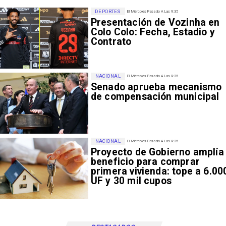
DEPORTES
El Miércoles Pasado A Las 9:35
Presentación de Vozinha en
Colo Colo: Fecha, Estadio y
Contrato
NACIONAL
El Miércoles Pasado A Las 9:35
Senado aprueba mecanismo
de compensación municipal
NACIONAL
El Miércoles Pasado A Las 9:35
Proyecto de Gobierno amplía
beneficio para comprar
primera vivienda: tope a 6.00
UF y 30 mil cupos