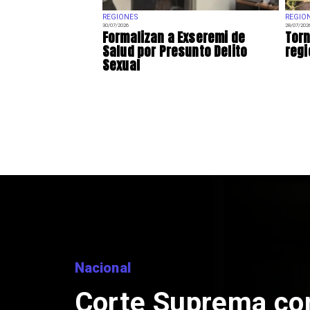
REGIONES
REGIO
30/07/2026
28/07/202
Formalizan a Exseremi de
Torn
Salud por Presunto Delito
regi
Sexual
Nacional
Corte Suprema co