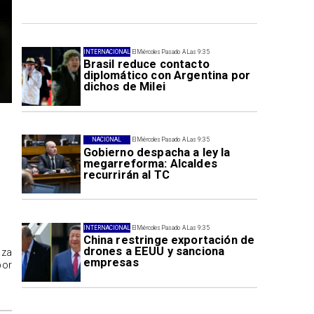
INTERNACIONAL
El Miércoles Pasado A Las 9:35
Brasil reduce contacto
diplomático con Argentina por
dichos de Milei
NACIONAL
El Miércoles Pasado A Las 9:35
Gobierno despacha a ley la
megarreforma: Alcaldes
recurrirán al TC
INTERNACIONAL
El Miércoles Pasado A Las 9:35
China restringe exportación de
drones a EEUU y sanciona
aza
empresas
por