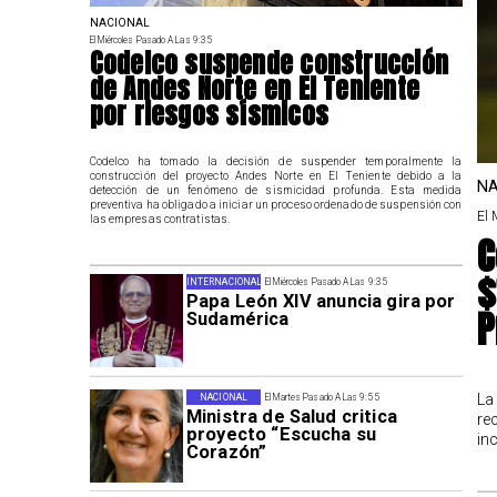
NACIONAL
El Miércoles Pasado A Las 9:35
Codelco suspende construcción
de Andes Norte en El Teniente
por riesgos sísmicos
Codelco ha tomado la decisión de suspender temporalmente la
construcción del proyecto Andes Norte en El Teniente debido a la
NA
detección de un fenómeno de sismicidad profunda. Esta medida
preventiva ha obligado a iniciar un proceso ordenado de suspensión con
El 
las empresas contratistas.
C
$
INTERNACIONAL
El Miércoles Pasado A Las 9:35
Papa León XIV anuncia gira por
P
Sudamérica
La
NACIONAL
El Martes Pasado A Las 9:55
Ministra de Salud critica
re
proyecto “Escucha su
in
Corazón”