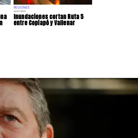
REGIONES
20/07/2026
ona
Inundaciones cortan Ruta 5
n
entre Copiapó y Vallenar