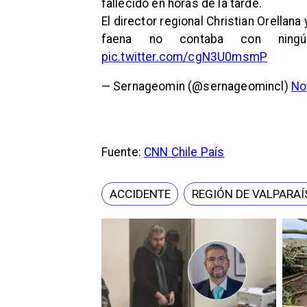
fallecido en horas de la tarde.
El director regional Christian Orellana
faena no contaba con ningún
pic.twitter.com/cgN3U0msmP
— Sernageomin (@sernageomincl)
No
Fuente:
CNN Chile País
ACCIDENTE
REGIÓN DE VALPARA