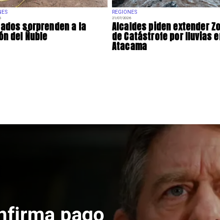
NES
REGIONES
6
21/07/2026
ados sorprenden a la
Alcaldes piden extender Z
ón del Ñuble
de Catástrofe por lluvias e
Atacama
nfirma pago