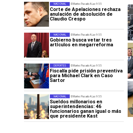
NACIONAL
El Martes Pasado A Las 9:55
Corte de Apelaciones rechaza
anulación de absolución de
Claudio Crespo
NACIONAL
El Martes Pasado A Las 9:55
Gobierno busca vetar tres
artículos en megarreforma
DEPORTES
El Martes Pasado A Las 9:55
Fiscalía pide prisión preventiva
para Michael Clark en Caso
Sartor
NACIONAL
El Martes Pasado A Las 9:55
Sueldos millonarios en
superintendencias: 46
funcionarios ganan igual o más
que presidente Kast